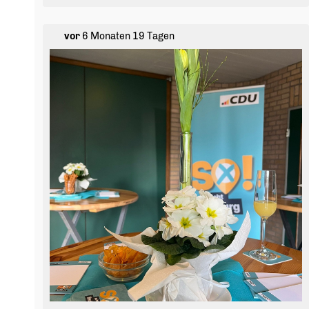
Genießen Sie die Osterfeiertage und bleiben Sie
gesund.
vor
6 Monaten 19 Tagen
Ihre CDU Bedburg
#
cdubedburg
#
froheostern
#
ostern
#
bedburg
#
zusammenhalt
#
zuversicht
#
gemeinsamf
ürbedburg
#
heimatgestalten
#
ostergr
üsse