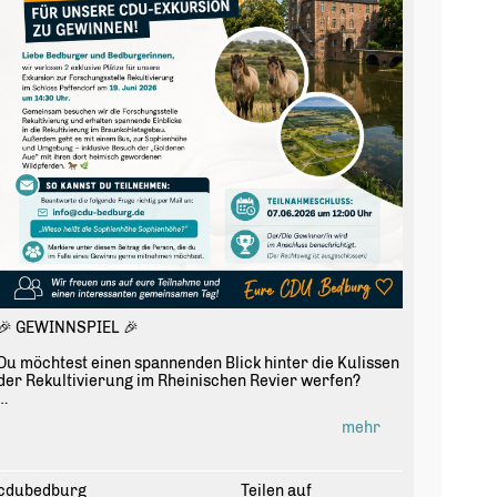
🎉 GEWINNSPIEL 🎉
Du möchtest einen spannenden Blick hinter die Kulissen
der Rekultivierung im Rheinischen Revier werfen?
Dann sichere dir die Chance auf 2 exklusive Plätze für
mehr
unsere CDU-Exkursion zur Forschungsstelle
Rekultivierung im Schloss Paffendorf am 19. Juni 2026.
🌿 Besuch der Forschungsstelle Rekultivierung
cdubedburg
Teilen auf