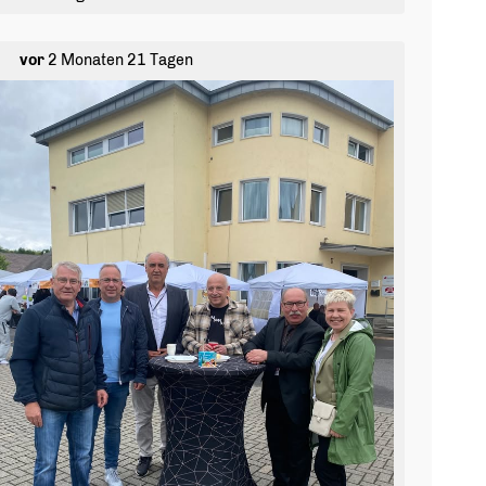
🚌 Rundfahrt zur Sophienhöhe und Umgebung
🐎 Besuch der Goldenen Aue mit ihren Wildpferden
vor
2 Monaten 21 Tagen
So nimmst du teil:
✅ Beantworte unsere Gewinnspielfrage per E-Mail an
info@cdu-bedburg.de
✅ Markiere die Person, die du gerne mitnehmen
möchtest
📅 Teilnahmeschluss: 07.06.2026 um 12:00 Uhr
Alle Informationen zum Gewinnspiel sowie die
Gewinnspielfrage findest du auf unserer Homepage.
Viel Glück! 🍀
#
cdubedburg
#
bedburg
#
sophienh
öhe🍃🌿
#
schlosspaffendorf
#
rekultivierung
#
rheinischesrevier
#
gewinnspiel
l #
heimatgestalten
#
bedburgerleben