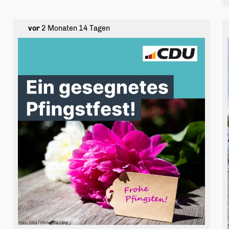
offenbar nicht verstanden".
Nur wenige hundert Meter weiter ändert sich die
vor
2 Monaten 14 Tagen
Tarifstruktur am o.g. Beispiel gravierend. Die Hin- und
Rückfahrt vom nächstgelegenen Bahnhof in Bergheim-
Glesch kostet nur noch 11 Euro.
"Was jetzt passieren wird, dürfte klar sein. Die
Bedburger Pendler werden mit dem Auto bis Glesch
fahren und profitieren dann eben auf diese Art vom
neuen Tarif", so Markus Klein, stellv.
Fraktionsvorsitzender weiter. "Vom Bahnhof Glesch bis
zur Endhaltestelle der RB 38 in Bedburg sind es nur 2,2
Bahnkilometer. Da ist eine Preisdifferenz von 16,80
Euro für die Hin- und Rückfahrt nach Köln nicht
vermittelbar!"
Die CDU Bedburg wird sich dafür einsetzen, dass der
Tarif angepasst wird und die Bedburgerinnen und
Bedburger eine attraktive Nahverkehrsanbindung an
Köln nutzen können.
#cdubedburg #
bedburg
#
rheinland
#öpnv