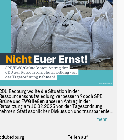
CDU Bedburg wollte die Situation in der
Ressourcenschutzsiedlung verbessern ? doch SPD,
Grüne und FWG ließen unseren Antrag in der
Ratssitzung am 10.02.2025 von der Tagesordnung
nehmen. Statt sachlicher Diskussion und transparenter
Abstimmung gab es ein politisches Machtspiel auf dem
mehr
Rücken der betroffenen Bürgerinnen und Bürger.
Gerade bei so sensiblen Themen wie Starkregen,
Hochwasserschutz und verlässlicher Kommunikation
cdubedburg
Teilen auf