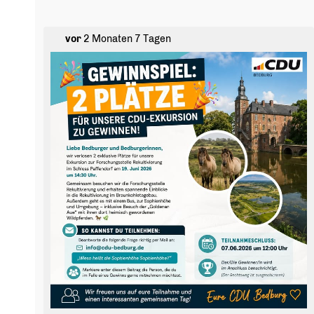
Ach ja: Ihr müsst Euch keine Gedanken machen zu
dehydrieren - es gibt ausreichend hydration breaks ;-)
vor
2 Monaten 7 Tagen
#bedburg #
cdubedburg
#
marktplatz
#
historischesrathaus