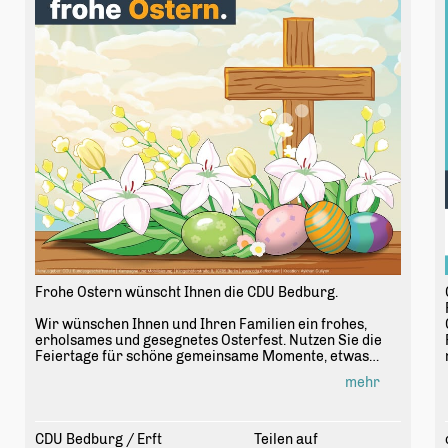
Frohe Ostern wünscht Ihnen die CDU Bedburg.
Wir wünschen Ihnen und Ihren Familien ein frohes,
erholsames und gesegnetes Osterfest. Nutzen Sie die
Feiertage für schöne gemeinsame Momente, etwas
Ruhe und neue Kraft für die kommenden Wochen.
mehr
Ostern steht für Hoffnung, Zuversicht und
Zusammenhalt. Werte, die gerade in bewegten Zeiten
besonders wichtig sind.
CDU Bedburg / Erft
Teilen auf