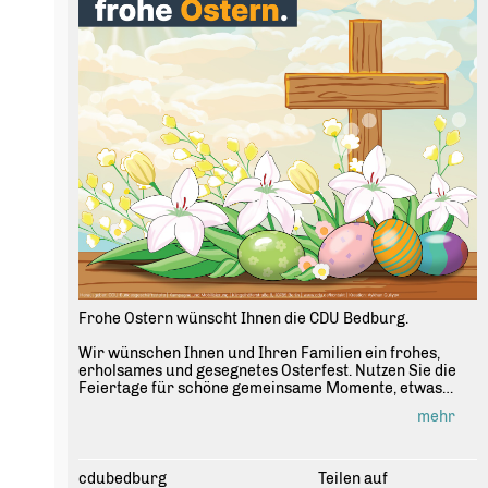
Frohe Ostern wünscht Ihnen die CDU Bedburg.
Wir wünschen Ihnen und Ihren Familien ein frohes,
erholsames und gesegnetes Osterfest. Nutzen Sie die
Feiertage für schöne gemeinsame Momente, etwas
Ruhe und neue Kraft für die kommenden Wochen.
mehr
Ostern steht für Hoffnung, Zuversicht und
Zusammenhalt. Werte, die gerade in bewegten Zeiten
besonders wichtig sind.
cdubedburg
Teilen auf