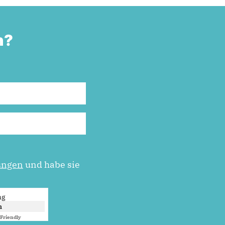
n?
ungen
und habe sie
ng
n
Friendly
Captcha ⇗