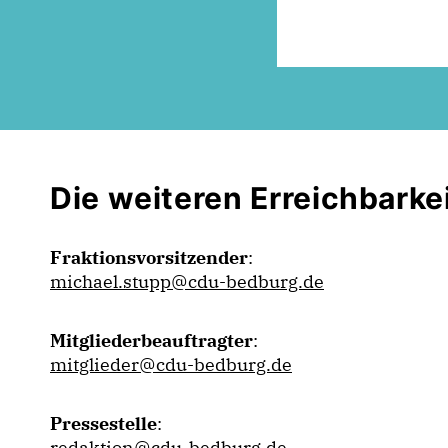
Die weiteren Erreichbarke
Fraktionsvorsitzender
:
michael.stupp@cdu-bedburg.de
Mitgliederbeauftragter
:
mitglieder@cdu-bedburg.de
Pressestelle
:
redaktion@cdu-bedburg.de