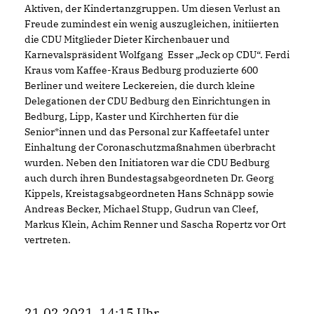
Aktiven, der Kindertanzgruppen. Um diesen Verlust an
Freude zumindest ein wenig auszugleichen, initiierten
die CDU Mitglieder Dieter Kirchenbauer und
Karnevalspräsident Wolfgang Esser „Jeck op CDU“. Ferdi
Kraus vom Kaffee-Kraus Bedburg produzierte 600
Berliner und weitere Leckereien, die durch kleine
Delegationen der CDU Bedburg den Einrichtungen in
Bedburg, Lipp, Kaster und Kirchherten für die
Senior*innen und das Personal zur Kaffeetafel unter
Einhaltung der Coronaschutzmaßnahmen überbracht
wurden. Neben den Initiatoren war die CDU Bedburg
auch durch ihren Bundestagsabgeordneten Dr. Georg
Kippels, Kreistagsabgeordneten Hans Schnäpp sowie
Andreas Becker, Michael Stupp, Gudrun van Cleef,
Markus Klein, Achim Renner und Sascha Ropertz vor Ort
vertreten.
21.02.2021, 14:15 Uhr